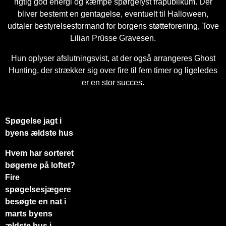
rigtig god energi og kæmpe spørgelyst frapublikum. Der
bliver bestemt en gentagelse, eventuelt til Halloween,
udtaler bestyrelsesformand for borgens støtteforening, Tove
Lilian Prüsse Gravesen.
Hun oplyser afslutningsvist, at der også arrangeres Ghost
Hunting, der strækker sig over fire til fem timer og ligeledes
er en stor succes.
Spøgelse jagt i
byens ældste hus
Hvem har sorteret
bøgerne på loftet?
Fire
spøgelsesjægere
besøgte en nat i
marts byens
ældste hus i