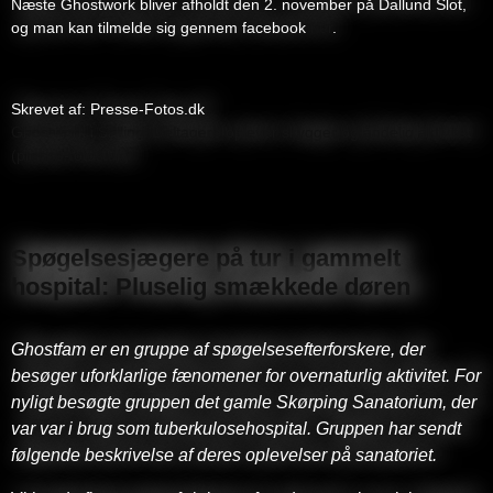
Næste Ghostwork bliver afholdt den 2. november på Dallund Slot,
og man kan tilmelde sig gennem facebook
her
.
Skrevet af: Presse-Fotos.dk
Ghostwork i Salling: Deltagere oplever skygger og åndelig aktivitet
(presse-fotos.dk)
Spøgelsesjægere på tur i gammelt
hospital: Pluselig smækkede døren
Ghostfam er en gruppe af spøgelsesefterforskere, der
besøger uforklarlige fænomener for overnaturlig aktivitet. For
nyligt besøgte gruppen det gamle Skørping Sanatorium, der
var var i brug som tuberkulosehospital. Gruppen har sendt
følgende beskrivelse af deres oplevelser på sanatoriet.