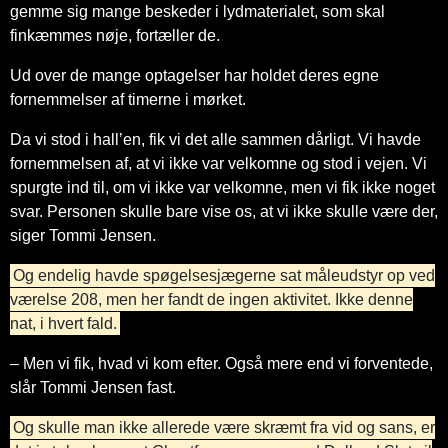
gemme sig mange beskeder i lydmaterialet, som skal
finkæmmes nøje, fortæller de.
Ud over de mange optagelser har holdet deres egne
fornemmelser af timerne i mørket.
Da vi stod i hall’en, fik vi det alle sammen dårligt. Vi havde
fornemmelsen af, at vi ikke var velkomne og stod i vejen. Vi
spurgte ind til, om vi ikke var velkomne, men vi fik ikke noget
svar. Personen skulle bare vise os, at vi ikke skulle være der,
siger Tommi Jensen.
Og endelig havde spøgelsesjægerne sat måleudstyr op ved
værelse 208, men her fandt de ingen aktivitet. Ikke denne
nat, i hvert fald.
– Men vi fik, hvad vi kom efter. Også mere end vi forventede,
slår Tommi Jensen fast.
Og skulle man ikke allerede være skræmt fra vid og sans, er