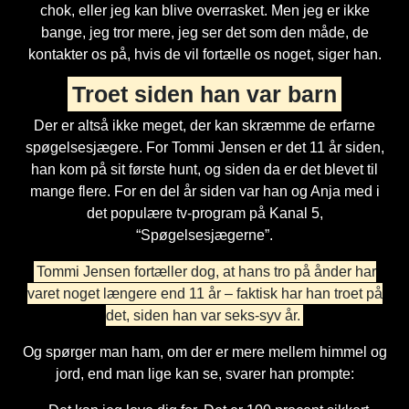
chok, eller jeg kan blive overrasket. Men jeg er ikke
bange, jeg tror mere, jeg ser det som den måde, de
kontakter os på, hvis de vil fortælle os noget, siger han.
Troet siden han var barn
Der er altså ikke meget, der kan skræmme de erfarne
spøgelsesjægere. For Tommi Jensen er det 11 år siden,
han kom på sit første hunt, og siden da er det blevet til
mange flere. For en del år siden var han og Anja med i
det populære tv-program på Kanal 5,
“Spøgelsesjægerne”.
Tommi Jensen fortæller dog, at hans tro på ånder har
varet noget længere end 11 år – faktisk har han troet på
det, siden han var seks-syv år.
Og spørger man ham, om der er mere mellem himmel og
jord, end man lige kan se, svarer han prompte: