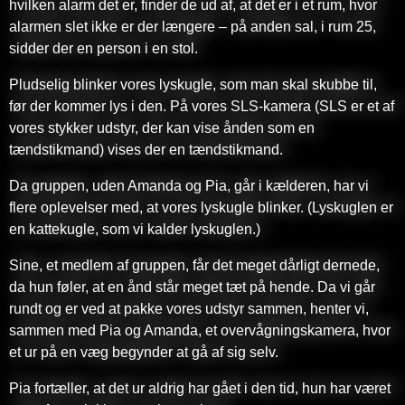
hvilken alarm det er, finder de ud af, at det er i et rum, hvor
alarmen slet ikke er der længere – på anden sal, i rum 25,
sidder der en person i en stol.
Pludselig blinker vores lyskugle, som man skal skubbe til,
før der kommer lys i den. På vores SLS-kamera (SLS er et af
vores stykker udstyr, der kan vise ånden som en
tændstikmand) vises der en tændstikmand.
Da gruppen, uden Amanda og Pia, går i kælderen, har vi
flere oplevelser med, at vores lyskugle blinker. (Lyskuglen er
en kattekugle, som vi kalder lyskuglen.)
Sine, et medlem af gruppen, får det meget dårligt dernede,
da hun føler, at en ånd står meget tæt på hende. Da vi går
rundt og er ved at pakke vores udstyr sammen, henter vi,
sammen med Pia og Amanda, et overvågningskamera, hvor
et ur på en væg begynder at gå af sig selv.
Pia fortæller, at det ur aldrig har gået i den tid, hun har været