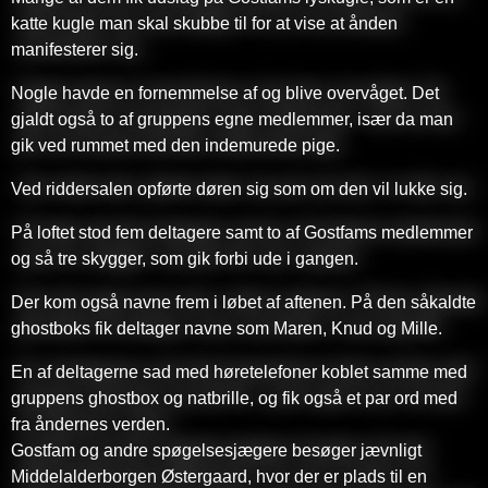
katte kugle man skal skubbe til for at vise at ånden
manifesterer sig.
Nogle havde en fornemmelse af og blive overvåget. Det
gjaldt også to af gruppens egne medlemmer, især da man
gik ved rummet med den indemurede pige.
Ved riddersalen opførte døren sig som om den vil lukke sig.
På loftet stod fem deltagere samt to af Gostfams medlemmer
og så tre skygger, som gik forbi ude i gangen.
Der kom også navne frem i løbet af aftenen. På den såkaldte
ghostboks fik deltager navne som Maren, Knud og Mille.
En af deltagerne sad med høretelefoner koblet samme med
gruppens ghostbox og natbrille, og fik også et par ord med
fra åndernes verden.
Gostfam og andre spøgelsesjægere besøger jævnligt
Middelalderborgen Østergaard, hvor der er plads til en