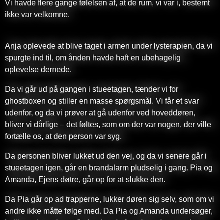
Vi havde flere gange følelsen af, at de rum, vi var i, bestemt
ikke var velkomne.
Anja oplevede at blive taget i armen under lysterapien, da vi
spurgte ind til, om ånden havde haft en ubehagelig
oplevelse dernede.
Da vi går ud på gangen i stueetagen, tænder vi for
ghostboxen og stiller en masse spørgsmål. Vi får et svar
udenfor, og da vi prøver at gå udenfor ved hoveddøren,
bliver vi dårlige – det føltes, som om der var nogen, der ville
fortælle os, at den person var syg.
Da personen bliver lukket ud den vej, og da vi senere går i
stueetagen igen, går en brandalarm pludselig i gang. Pia og
Amanda, Ejens døtre, går op for at slukke den.
Da Pia går op ad trapperne, lukker døren sig selv, som om vi
andre ikke måtte følge med. Da Pia og Amanda undersøger,