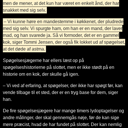
men de mener, at det kun har været en enkelt ånd, der har
snakket med sig selv.
– Vi kunne høre en mandestemme i køkkenet, der pludrede
med sig selv. Vi spurgte ham, om han er en mand, der laver
mad, og han svarede ja. Så vi formoder, det er en gammel
kok, siger Tommi Jensen, der også fik lokket ud af spøgelset,
at det døde af astma.
Spøgelsesjægerne har ellers læst op på
spøgelseshistorierne på slottet, men er ikke stødt på en
historie om en kok, der skulle gå igen.
– Vi ved af erfaring, at spøgelser, der ikke har spøgt før, kan
vende tilbage til et sted, der er en tryg base for dem, siger
han.
De fire spøgelsesjægere har mange timers lydoptagelser og
andre målinger, der skal gennemgås nøje, før de kan sige
mere præcist, hvad de har fundet på slottet. Der kan nemlig