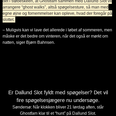
det i støbeskeen, at Ghostfam sammen med Dallund Slot vil
arrangere “ghost walks”, altså spøgelsesture, så man med
egne øjne og fornemmelser kan opleve, hvad der foregår på
slottet.
– Muligvis kan vi lave det allerede i løbet af sommeren, men
måske er det bedre om vinteren, når det også er mørkt om
natten, siger Bjørn Bahnsen.
Er Dallund Slot fyldt med spøgelser? Det vil
fire spøgelsesjægere nu undersøge.
Søndersø: Når klokken bliver 21 lørdag aften, står
Ghostfam klar til et “hunt” på Dallund Slot.