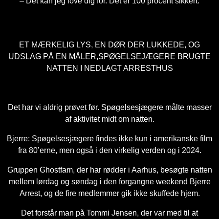
– Det kan jeg love dig for. Det er 100 procent sikkert.
ET MÆRKELIG LYS, EN DØR DER LUKKEDE, OG
UDSLAG PÅ EN MÅLER,SPØGELSEJÆGERE BRUGTE
NATTEN I NEDLAGT ARRESTHUS
Det har vi aldrig prøvet før. Spøgelsesjægere målte masser
af aktivitet midt om natten.
Bjerre: Spøgelsesjægere findes ikke kun i amerikanske film
fra 80’erne, men også i den virkelig verden og i 2024.
Gruppen Ghostfam, der har rødder i Aarhus, besøgte natten
mellem lørdag og søndag i den forgangne weekend Bjerre
Arrest, og de fire medlemmer gik ikke skuffede hjem.
Det forstår man på Tommi Jensen, der var med til at