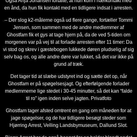
Også Anja Johansen fortalte, at hun kom i nærkontakt med
en ånd, da hun fik kontakt med en tidligere indsat i arresten.
– Der slog k2-målerne også ud flere gange, fortæller Tommi
Jensen, som sammen med de andre medlemmer af
Ghostfam fik et gys at tage hjem på, da de ved 5-tiden om
morgenen var på vej til at forlade arresten efter 11 timer: Da
vi stod og skrev i gæstebogen lukkede døren pludselig af sig
selv bag os, og alle andre døre var lukket, så det var ikke på
grund af træk.
Det tager tid at slæbe udstyret ind og sætte det op, når
Ghostfam er på spøgelsesjagt. Og efterfølgende forlader
medlemmerne lige stedet i 30-45 minutter, så det kan “falde
til ro” igen inden selve jagten. Privatfoto
Ghostfam tager afsted omtrent en gang om måneden for at
jage spøgelser, og de har tidligere besøgt steder som
Hjørring Arrest, Velling Landsbymuseum, Dallund Slot.