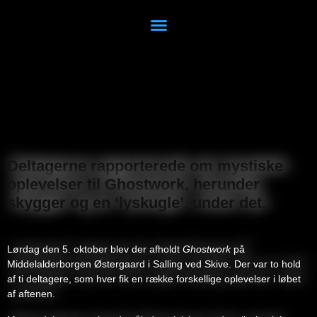
Deltagerne rapporterede om mystiske
oplevelser til Ghostwork, herunder
skygger og en ‘lyskugle’, under det
.
Lørdag den 5. oktober blev der afholdt
Ghostwork
på
Middelalderborgen Østergaard i Salling ved Skive. Der var to hold
af ti deltagere, som hver fik en række forskellige oplevelser i løbet
af aftenen.