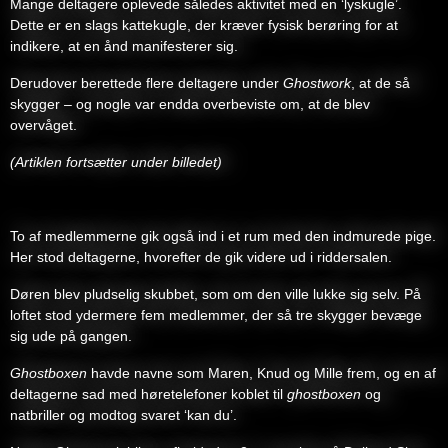
Mange deltagere oplevede således aktivitet med en ‘lyskugle’.
Dette er en slags kattekugle, der kræver fysisk berøring for at
indikere, at en ånd manifesterer sig.
Derudover berettede flere deltagere under
Ghostwork
, at de så
skygger – og nogle var endda overbeviste om, at de blev
overvåget.
(Artiklen fortsætter under billedet)
To af medlemmerne gik også ind i et rum med den indmurede pige.
Her stod deltagerne, hvorefter de gik videre ud i riddersalen.
Døren blev pludselig skubbet, som om den ville lukke sig selv. På
loftet stod ydermere fem medlemmer, der så tre skygger bevæge
sig ude på gangen.
Ghostboxen
havde navne som Maren, Knud og Mille frem, og en af
deltagerne sad med høretelefoner koblet til
ghostboxen
og
natbriller og modtog svaret ‘kan du’.