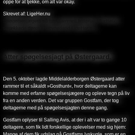
oppe for at tjekke, om alt var okay.
Skrevet af: LigeHer.nu
Spøgelsesjægere på tur i gammelt hospital: Pludselig
smækkede døren | Himmerland LigeHer.nu
Atter spøgelsesjagt på Østergaard.
Den 5. oktober lagde Middelalderborgen Østergaard atter
rammer til et såkaldt »Gosthunt«, hvor deltagerne kan
komme med erfarne spøgelsesjægere og opleve tegn på liv
fra en anden verden. Det var gruppen Gostfam, der tog
deltagerne med på spøgelsesjagten denne gang.
Gostfam oplyser til Salling Avis, at der i alt var to gange 10
deltagere, som fik lidt forskellige oplevelser med sig hjem:
Mange af dem fik udslag på Gostfams lyskugle, som er en