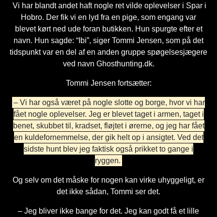
Vi har blandt andet haft nogle ret vilde oplevelser i Spar i
Hobro. Der fik vi en lyd fra en pige, som engang var
blevet kørt ned ude foran butikken. Hun spurgte efter et
navn. Hun sagde: “Ibi”, siger Tommi Jensen, som på det
tidspunkt var en del af en anden gruppe spøgelsesjægere
ved navn Ghosthunting.dk.
Tommi Jensen fortsætter:
– Vi har også været på nogle slotte og borge, hvor vi har
fået nogle oplevelser. Jeg er blevet taget i armen, taget i
benet, skubbet til, kradset, fløjtet i ørerne, og jeg har fået
en kuldefornemmelse, der gik helt op i ansigtet. Ved det
sidste hunt blev jeg faktisk også prikket to gange i
ryggen.
Og selv om det måske for nogen kan virke uhyggeligt, er
det ikke sådan, Tommi ser det.
– Jeg bliver ikke bange for det. Jeg kan godt få et lille