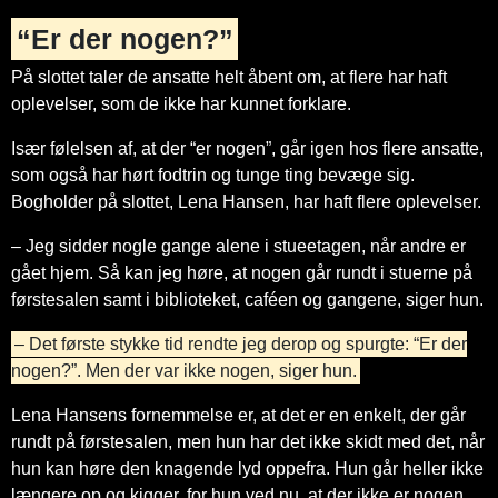
“Er der nogen?”
På slottet taler de ansatte helt åbent om, at flere har haft
oplevelser, som de ikke har kunnet forklare.
Især følelsen af, at der “er nogen”, går igen hos flere ansatte,
som også har hørt fodtrin og tunge ting bevæge sig.
Bogholder på slottet, Lena Hansen, har haft flere oplevelser.
– Jeg sidder nogle gange alene i stueetagen, når andre er
gået hjem. Så kan jeg høre, at nogen går rundt i stuerne på
førstesalen samt i biblioteket, caféen og gangene, siger hun.
– Det første stykke tid rendte jeg derop og spurgte: “Er der
nogen?”. Men der var ikke nogen, siger hun.
Lena Hansens fornemmelse er, at det er en enkelt, der går
rundt på førstesalen, men hun har det ikke skidt med det, når
hun kan høre den knagende lyd oppefra. Hun går heller ikke
længere op og kigger, for hun ved nu, at der ikke er nogen