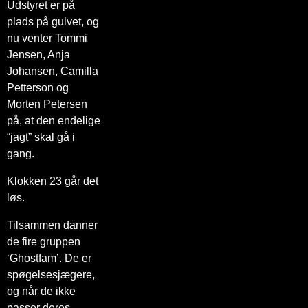
Udstyret er på
plads på gulvet, og
nu venter Tommi
Jensen, Anja
Johansen, Camilla
Petterson og
Morten Petersen
på, at den endelige
“jagt” skal gå i
gang.
Klokken 23 går det
løs.
Tilsammen danner
de fire gruppen
‘Ghostfam’. De er
spøgelsesjægere,
og når de ikke
passer deres