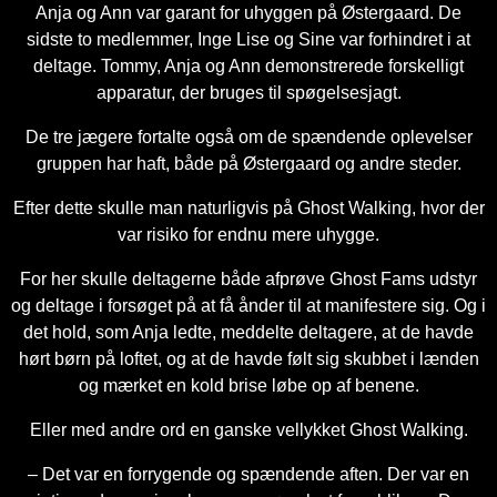
Anja og Ann var garant for uhyggen på Østergaard. De
sidste to medlemmer, Inge Lise og Sine var forhindret i at
deltage. Tommy, Anja og Ann demonstrerede forskelligt
apparatur, der bruges til spøgelsesjagt.
De tre jægere fortalte også om de spændende oplevelser
gruppen har haft, både på Østergaard og andre steder.
Efter dette skulle man naturligvis på Ghost Walking, hvor der
var risiko for endnu mere uhygge.
For her skulle deltagerne både afprøve Ghost Fams udstyr
og deltage i forsøget på at få ånder til at manifestere sig. Og i
det hold, som Anja ledte, meddelte deltagere, at de havde
hørt børn på loftet, og at de havde følt sig skubbet i lænden
og mærket en kold brise løbe op af benene.
Eller med andre ord en ganske vellykket Ghost Walking.
– Det var en forrygende og spændende aften. Der var en