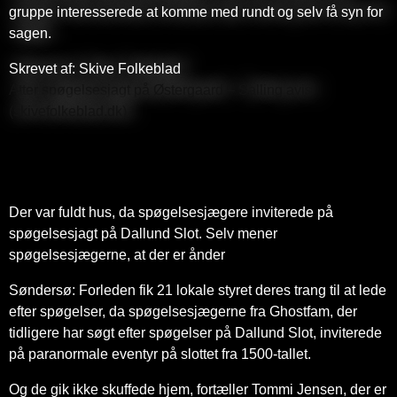
gruppe interesserede at komme med rundt og selv få syn for
sagen.
Skrevet af: Skive Folkeblad
Atter spøgelsesjagt på Østergaard – Salling avis
(skivefolkeblad.dk)
Der var fuldt hus, da spøgelsesjægere inviterede på
spøgelsesjagt på Dallund Slot. Selv mener
spøgelsesjægerne, at der er ånder
Søndersø: Forleden fik 21 lokale styret deres trang til at lede
efter spøgelser, da spøgelsesjægerne fra Ghostfam, der
tidligere har søgt efter spøgelser på Dallund Slot, inviterede
på paranormale eventyr på slottet fra 1500-tallet.
Og de gik ikke skuffede hjem, fortæller Tommi Jensen, der er