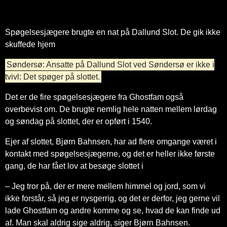
Spøgelsesjægere brugte en nat på Dallund Slot. De gik ikke
skuffede hjem
Søndersø: Ansatte på Dallund Slot ved Søndersø er ikke i
tvivl: Det spøger på slottet.
Det er de fire spøgelsesjægere fra Ghostfam også
overbevist om. De brugte nemlig hele natten mellem lørdag
og søndag på slottet, der er opført i 1540.
Ejer af slottet, Bjørn Bahnsen, har ad flere omgange været i
kontakt med spøgelsesjægerne, og det er heller ikke første
gang, de har fået lov at besøge slottet i
– Jeg tror på, der er mere mellem himmel og jord, som vi
ikke forstår, så jeg er nysgerrig, og det er derfor, jeg gerne vil
lade Ghostfam og andre komme og se, hvad de kan finde ud
af. Man skal aldrig sige aldrig, siger Bjørn Bahnsen.