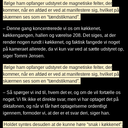
Ifølge ham opfanger udstyret de magnetiske felter, der
kommer, når en afdød er ved at manifestere sig, hvilket på
skærmen ses som en “tændstikmand”.
– Denne gang koncentrerede vi os om køkkenet,
køkkengangen, hallen og værelse 208. Det siges, at der
render nogen rundt i køkkenet, og faktisk fangede vi noget
på kameraet allerede, da vi kun var ved at sætte udstyret op,
siger Tommi Jensen.
Ifølge ham opfanger udstyret de magnetiske felter, der
kommer, når en afdød er ved at manifestere sig, hvilket på
skærmen ses som en “tændstikmand”.
– Så spørger vi ind til, hvem det er, og om de vil fortælle os
noget. Vi fik ikke et direkte svar, men vi har optaget det på
diktafonen, og når vi får hørt optagelserne ordentligt
igennem, formoder vi, at der er et svar deri, siger han.
Holdet syntes desuden at de kunne høre “snak i køkkenet”,